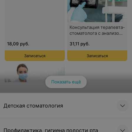
Консультация терапевта-
стоматолога с анализом
дентального снимка
18,09 руб.
31,11 руб.
Записаться
Записаться
Показать ещё
Смотреть все
Детская стоматология
Консультация терапевта-
стоматолога с анализом
3D-снимка, КЛКТ
Профилактика, гигиена полости рта
44,13 руб.