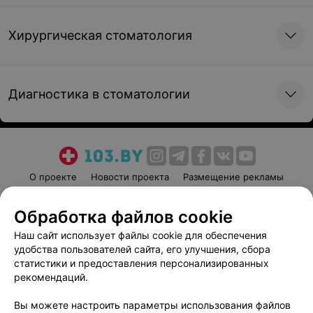
Хирургическая стоматология
Диагностика в стоматологии
О проекте
Новости проекта
Размещение рекламы
Медицинский маркетинг
Публичный договор
Обработка файлов cookie
Пользовательское соглашение
Способы оплаты
Наш сайт использует файлы cookie для обеспечения
Вакансии
Партнеры
удобства пользователей сайта, его улучшения, сбора
Написать руководителю 103.by
статистики и предоставления персонализированных
Написать в поддержку
рекомендаций.
Персональные настройки cookie
Вы можете настроить параметры использования файлов