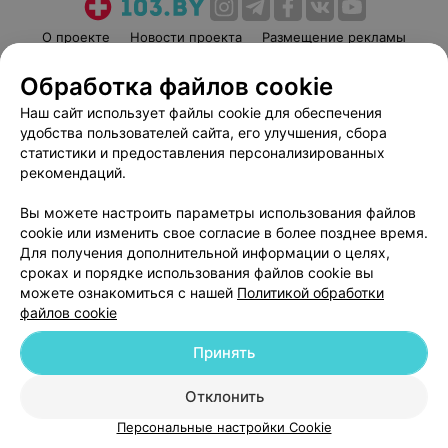
О проекте
Новости проекта
Размещение рекламы
Медицинский маркетинг
Публичный договор
Обработка файлов cookie
Пользовательское соглашение
Способы оплаты
Наш сайт использует файлы cookie для обеспечения
Вакансии
Партнеры
удобства пользователей сайта, его улучшения, сбора
Написать руководителю 103.by
статистики и предоставления персонализированных
рекомендаций.
Написать в поддержку
Персональные настройки cookie
Вы можете настроить параметры использования файлов
cookie или изменить свое согласие в более позднее время.
Обработка персональных данных
Для получения дополнительной информации о целях,
сроках и порядке использования файлов cookie вы
можете ознакомиться с нашей
Политикой обработки
файлов cookie
Принять
© 2026 ООО «Артокс Лаб», УНП 191700409
| 220012, Республика Беларусь,
г. Минск, улица Толбухина, 2, пом. 16 | help@103.by
Отклонить
Персональные настройки Cookie
Служба поддержки
+375 291212755