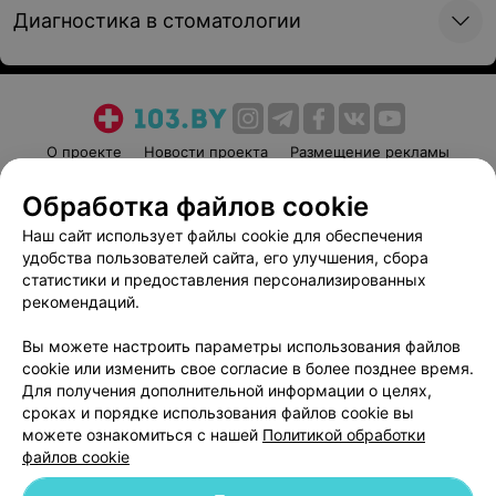
Диагностика в стоматологии
О проекте
Новости проекта
Размещение рекламы
Медицинский маркетинг
Публичный договор
Обработка файлов cookie
Пользовательское соглашение
Способы оплаты
Наш сайт использует файлы cookie для обеспечения
Вакансии
Партнеры
удобства пользователей сайта, его улучшения, сбора
Написать руководителю 103.by
статистики и предоставления персонализированных
рекомендаций.
Написать в поддержку
Персональные настройки cookie
Вы можете настроить параметры использования файлов
cookie или изменить свое согласие в более позднее время.
Обработка персональных данных
Для получения дополнительной информации о целях,
сроках и порядке использования файлов cookie вы
можете ознакомиться с нашей
Политикой обработки
файлов cookie