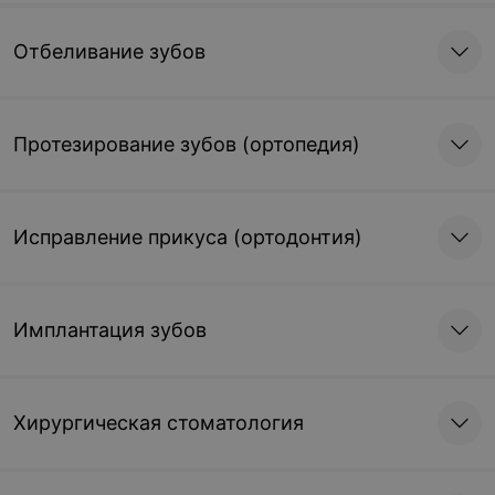
Профессиональная
Отбеливание зубов
чистка с фторированием
всех зубов детям
от 103,15 руб./вся
полость рта
Протезирование зубов (ортопедия)
Записаться
Исправление прикуса (ортодонтия)
Имплантация зубов
Хирургическая стоматология