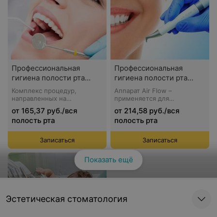
Профессиональная
Профессиональная
гигиена полости рта
гигиена полости рта
(ультразвук)
пескоструйным
Комплекс процедур,
Аппарат Air Flow –
аппаратом (Air Flow)
направленных на
применяется для
оздоровление органов и
полирования зубов,
от 165,37 руб./вся
от 214,58 руб./вся
тканей полости рта и
удаления разнообразного
полость рта
полость рта
профилактику
мягкого налета,
возникновения и
пигментации и других
прогрессирования
отложений на зубах.
Записаться
Записаться
стоматологических
заболеваний.
Показать ещё
Эстетическая стоматология