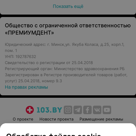
Показать ещё
Общество с ограниченной ответственностью
«ПРЕМИУМДЕНТ»
Юридический адрес: г. Минск,ул. Якуба Коласа, д.25, корп.1,
пом. 1
УНП: 192787632
Свидетельство о регистрации от 25.04.2018
Регистрирующий орган: Министерство здравоохранения РБ
Зарегистрирован в Регистре производителей товаров (работ,
услуг) 25.04.2018, номер 9.3
На правах рекламы
О проекте
Новости проекта
Размещение рекламы
Медицинский маркетинг
Публичный договор