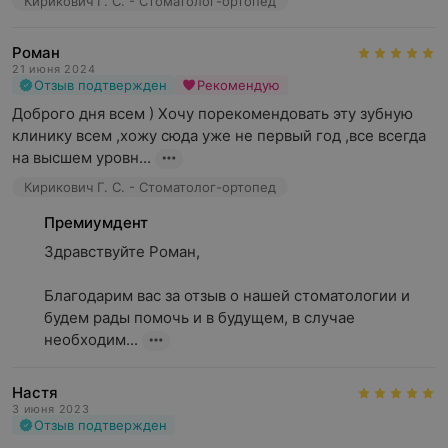
Кирикович Г. С. - Стоматолог-ортопед
имплантация зубов в Беларуси стоит дешевле,
согласовываем пребывание в Минске
Роман
согласовываем необходимость консультации
21 июня 2024
Отзыв подтвержден
Рекомендую
стоматолога-хирурга или стоматолога-ортопеда
Доброго дня всем ) Хочу порекомендовать эту зубную 
клинику всем ,хожу сюда уже не первый год ,все всегда 
на высшем уровн...
Кирикович Г. С. - Стоматолог-ортопед
Премиумдент
Здравствуйте Роман, 

Благодарим вас за отзыв о нашей стоматологии и 
будем рады помочь и в будущем, в случае 
необходим...
Настя
3 июня 2023
Отзыв подтвержден